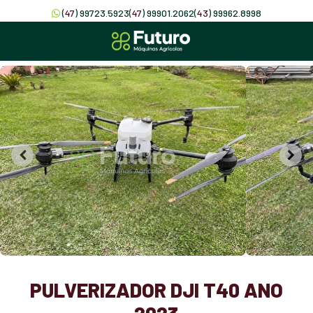
(
47
) 99723.5923
(
47
) 99901.2062
(
43
) 99962.8998
PULVERIZADOR DJI T40 ANO