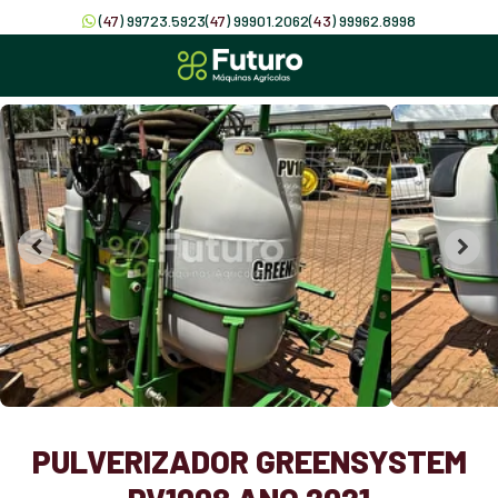
(
47
) 99723.5923
(
47
) 99901.2062
(
43
) 99962.8998
PULVERIZADOR GREENSYSTEM