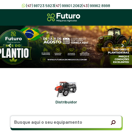
(
47
) 99723.5923
(
47
) 99901.2062
(
43
) 99962.8998
Distribuidor