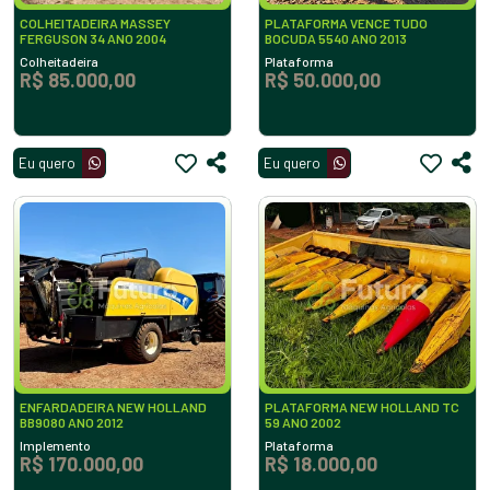
COLHEITADEIRA MASSEY
PLATAFORMA VENCE TUDO
FERGUSON 34 ANO 2004
BOCUDA 5540 ANO 2013
Colheitadeira
Plataforma
R$ 85.000,00
R$ 50.000,00
Eu quero
Eu quero
ENFARDADEIRA NEW HOLLAND
PLATAFORMA NEW HOLLAND TC
BB9080 ANO 2012
59 ANO 2002
Implemento
Plataforma
R$ 170.000,00
R$ 18.000,00