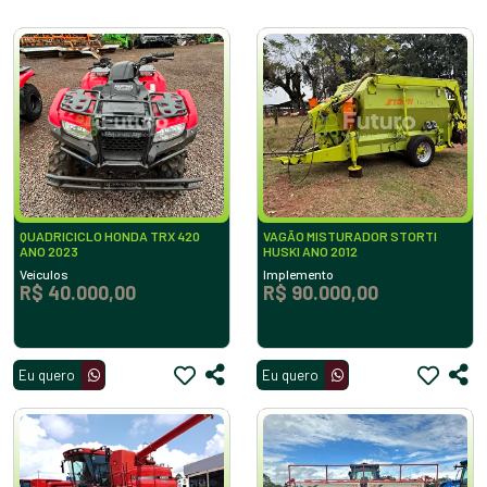
QUADRICICLO HONDA TRX 420
VAGÃO MISTURADOR STORTI
ANO 2023
HUSKI ANO 2012
Veículos
Implemento
R$ 40.000,00
R$ 90.000,00
Eu quero
Eu quero