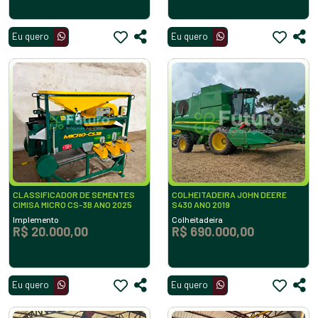
Eu quero
Eu quero
CLASSIFICADOR DE SEMENTES
COLHEITADEIRA JOHN DEERE
CIMISA MICRO CS-3B ANO 2025
S430 ANO 2019
Implemento
Colheitadeira
R$ 20.000,00
R$ 690.000,00
Eu quero
Eu quero