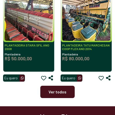
PLANTADEIRA STARA SFIL ANO
PLANTADEIRA TATU MARCHESAN
2008
COOP FLEX ANO 2014
Plantadeira
Plantadeira
R$ 50.000,00
R$ 80.000,00
Eu quero
Eu quero
Ver todos