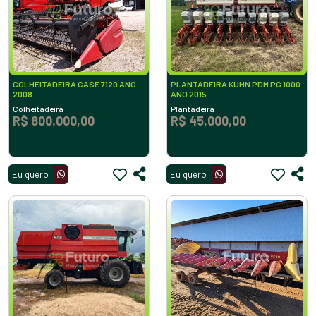
COLHEITADEIRA CASE 7120 ANO
PLANTADEIRA KUHN PDM PG 1000
2008
ANO 2015
Colheitadeira
Plantadeira
R$ 800.000,00
R$ 45.000,00
Eu quero
Eu quero