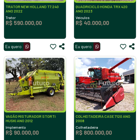
TRATOR NEW HOLLAND T7.240
QUADRICICLO HONDA TRX 420
ANO 2022
ANO 2023
Trator
Veículos
R$ 590.000,00
R$ 40.000,00
Eu quero
Eu quero
VAGÃO MISTURADOR STORTI
COLHEITADEIRA CASE 7120 ANO
HUSKI ANO 2012
2008
Implemento
Colheitadeira
R$ 90.000,00
R$ 800.000,00