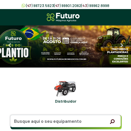
(
47
) 99723.5923
(
47
) 99901.2062
(
43
) 99962.8998
Distribuidor