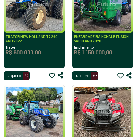
TRATOR NEW HOLLAND T7.260
ENFARDADEIRA MCHALE FUSION
ANO 2022
VARIO ANO 2020
Trator
Implemento
R$ 600.000,00
R$ 1.150.000,00
Eu quero
Eu quero