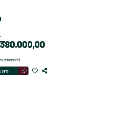
O
r
$ 380.000,00
nte cadastro)
uero