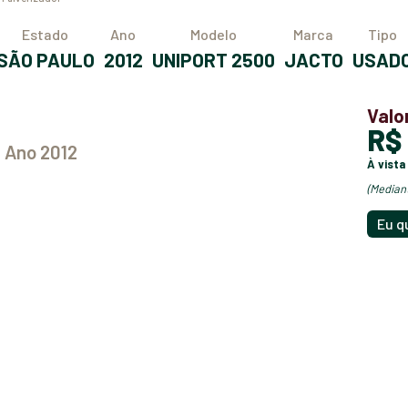
Estado
Ano
Modelo
Marca
Tipo
SÃO PAULO
2012
UNIPORT 2500
JACTO
USAD
Valo
R
0 Ano 2012
à vista
(media
Eu q