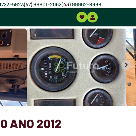
99723-5923
(
47
) 99901-2062
(
43
) 99962-8998
0 ANO 2012