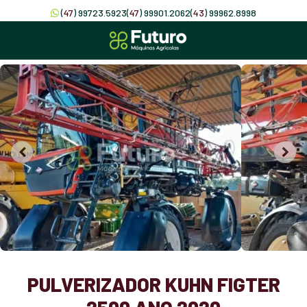
(
47
) 99723.5923
(
47
) 99901.2062
(
43
) 99962.8998
PULVERIZADOR KUHN FIGTER