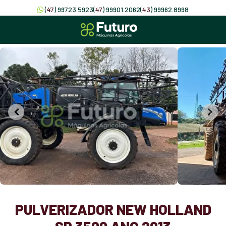
(
47
) 99723.5923
(
47
) 99901.2062
(
43
) 99962.8998
PULVERIZADOR NEW HOLLAND