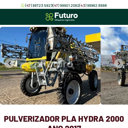
(
47
) 99723.5923
(
47
) 99901.2062
(
43
) 99962.8998
PULVERIZADOR PLA HYDRA 2000