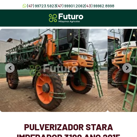
(
47
) 99723.5923
(
47
) 99901.2062
(
43
) 99962.8998
PULVERIZADOR STARA