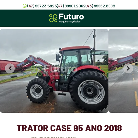
(
47
) 99723.5923
(
47
) 99901.2062
(
43
) 99962.8998
TRATOR CASE 95 ANO 2018
SKU:
20737
Categoria:
Trator