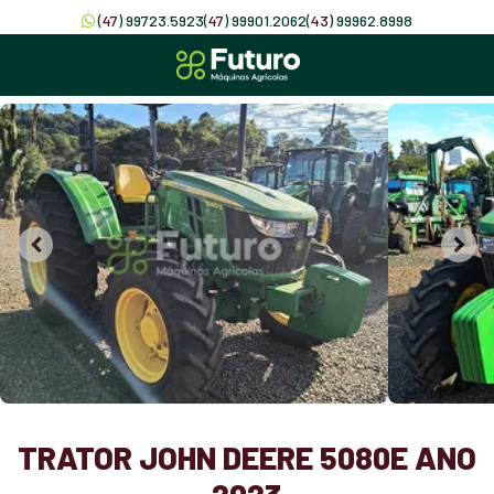
(
47
) 99723.5923
(
47
) 99901.2062
(
43
) 99962.8998
TRATOR JOHN DEERE 5080E ANO