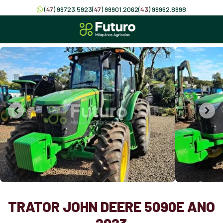
(
47
) 99723.5923
(
47
) 99901.2062
(
43
) 99962.8998
TRATOR JOHN DEERE 5090E ANO