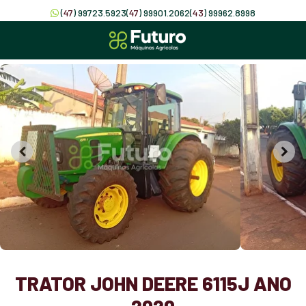
(
47
) 99723.5923
(
47
) 99901.2062
(
43
) 99962.8998
TRATOR JOHN DEERE 6115J ANO