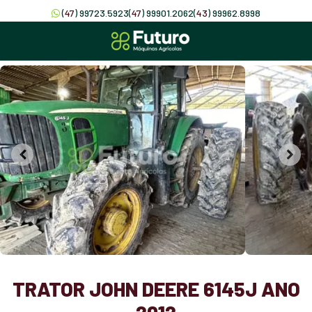
(
47
) 99723.5923
(
47
) 99901.2062
(
43
) 99962.8998
TRATOR JOHN DEERE 6145J ANO