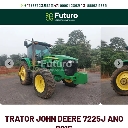
(
47
) 99723.5923
(
47
) 99901.2062
(
43
) 99962.8998
TRATOR JOHN DEERE 7225J ANO