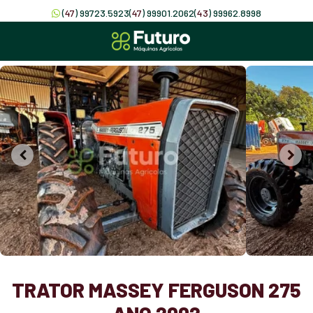
(
47
) 99723.5923
(
47
) 99901.2062
(
43
) 99962.8998
TRATOR MASSEY FERGUSON 275