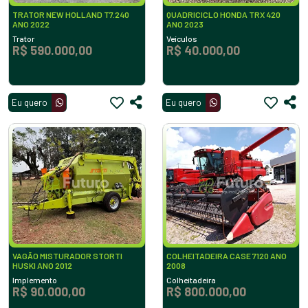
TRATOR NEW HOLLAND T7.240
QUADRICICLO HONDA TRX 420
ANO 2022
ANO 2023
Trator
Veículos
R$ 590.000,00
R$ 40.000,00
Eu quero
Eu quero
VAGÃO MISTURADOR STORTI
COLHEITADEIRA CASE 7120 ANO
HUSKI ANO 2012
2008
Implemento
Colheitadeira
R$ 90.000,00
R$ 800.000,00