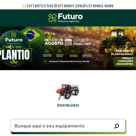
(
47
) 99723.5923
(
47
) 99901.2062
(
43
) 99962.8998
Distribuidor