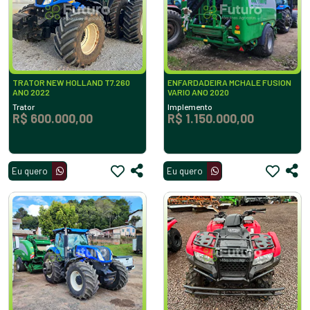
TRATOR NEW HOLLAND T7.260
ENFARDADEIRA MCHALE FUSION
ANO 2022
VARIO ANO 2020
Trator
Implemento
R$ 600.000,00
R$ 1.150.000,00
Eu quero
Eu quero