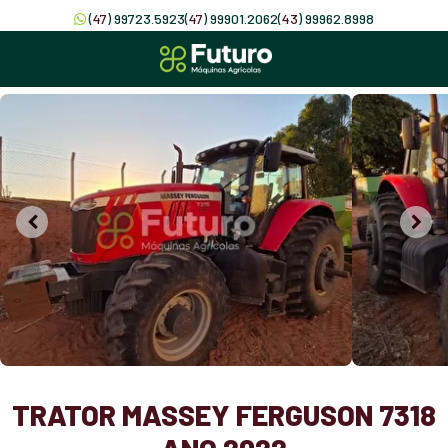
(
47
) 99723.5923
(
47
) 99901.2062
(
43
) 99962.8998
TRATOR MASSEY FERGUSON 7318