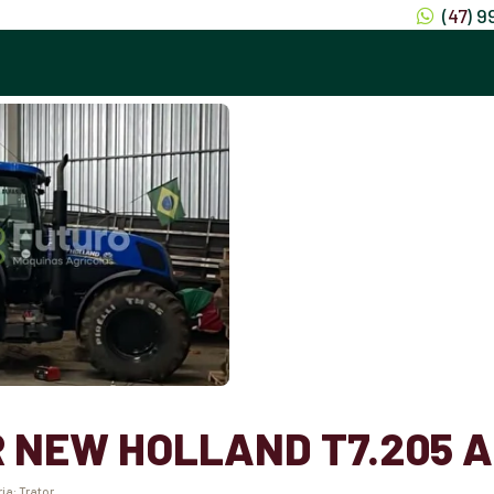
(
47
) 
 NEW HOLLAND T7.205 A
ria:
Trator