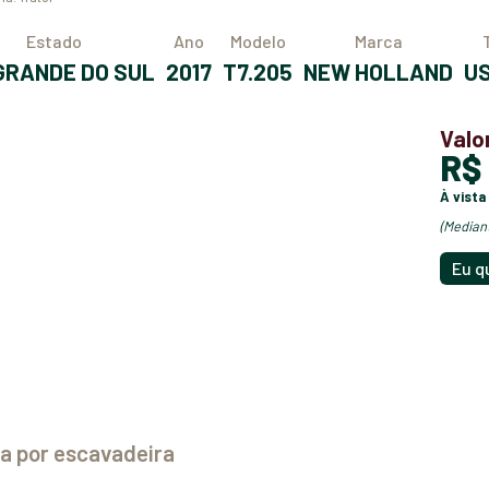
Estado
Ano
Modelo
Marca
O GRANDE DO SUL
2017
T7.205
NEW HOLLAND
Valo
R
à vista
(media
Eu q
ca por escavadeira