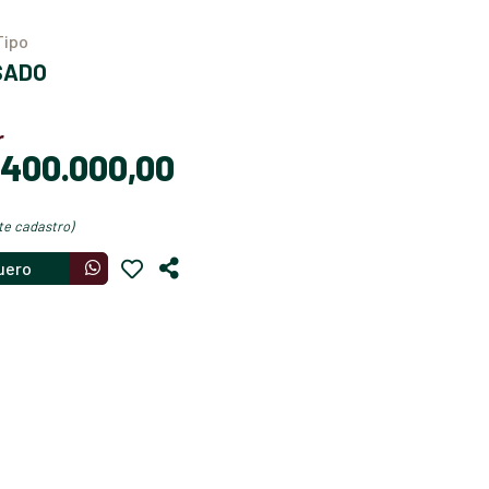
Tipo
USADO
r
$ 400.000,00
nte cadastro)
uero