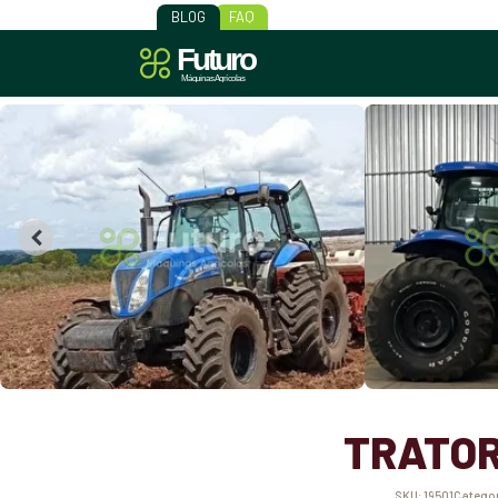
BLOG
FAQ
TRATOR
SKU:
19501
Catego