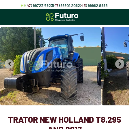
(
47
) 99723.5923
(
47
) 99901.2062
(
43
) 99962.8998
TRATOR NEW HOLLAND T8.295