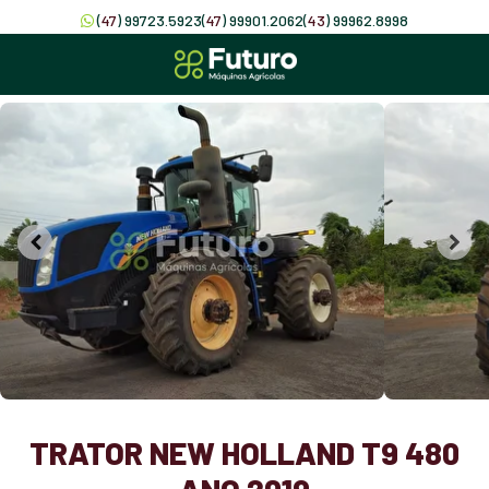
(
47
) 99723.5923
(
47
) 99901.2062
(
43
) 99962.8998
TRATOR NEW HOLLAND T9 480