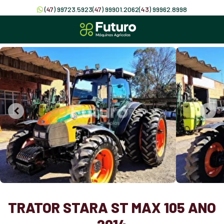
(
47
) 99723.5923
(
47
) 99901.2062
(
43
) 99962.8998
TRATOR STARA ST MAX 105 ANO