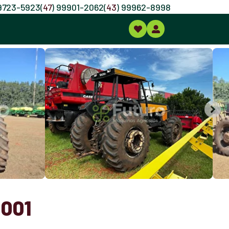
99723-5923
(
47
) 99901-2062
(
43
) 99962-8998
001