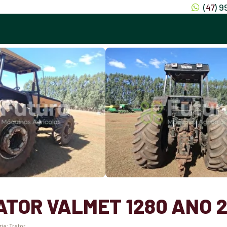
(
47
) 
ATOR VALMET 1280 ANO 2
ria:
Trator