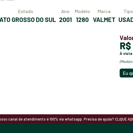
Estado
Ano
Modelo
Marca
Tipo
MATO GROSSO DO SUL
2001
1280
VALMET
USA
Valo
R
à vista
(media
Eu q
osso canal de atendimento é 100% via whatsapp. Precisa de ajuda? CLIQUE AQU