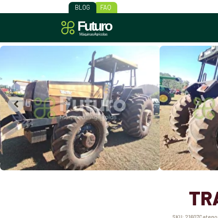
BLOG
FAQ
TR
SKU:
21607
Catego