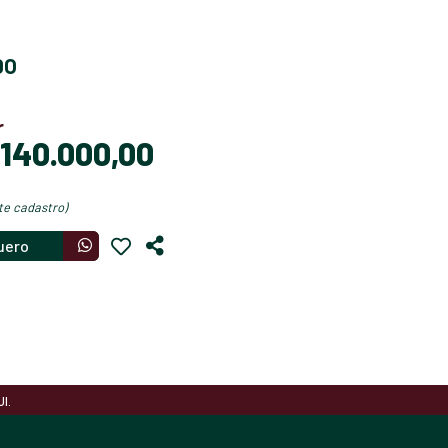
DO
r
$ 140.000,00
nte cadastro)
uero
I.