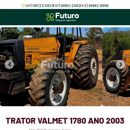
(
47
) 99723.5923
(
47
) 99901.2062
(
43
) 99962.8998
TRATOR VALMET 1780 ANO 2003
SKU:
18097
Categoria:
Trator