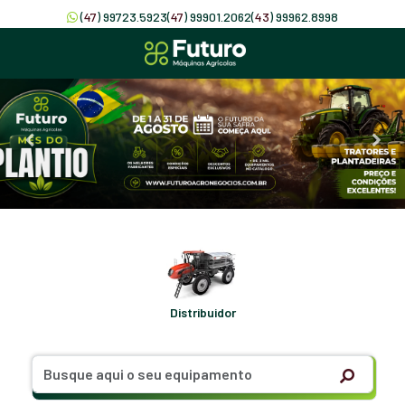
(
47
) 99723.5923
(
47
) 99901.2062
(
43
) 99962.8998
Distribuidor