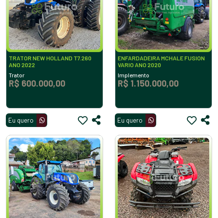
TRATOR NEW HOLLAND T7.260
ENFARDADEIRA MCHALE FUSION
ANO 2022
VARIO ANO 2020
Trator
Implemento
R$ 600.000,00
R$ 1.150.000,00
Eu quero
Eu quero