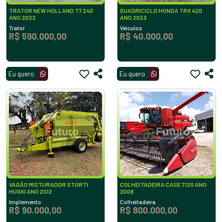
TRATOR NEW HOLLAND T7.240
QUADRICICLO HONDA TRX 420
ANO 2022
ANO 2023
Trator
Veículos
R$ 590.000,00
R$ 40.000,00
Eu quero
Eu quero
VAGÃO MISTURADOR STORTI
COLHEITADEIRA CASE 7120 ANO
HUSKI ANO 2012
2008
Implemento
Colheitadeira
R$ 90.000,00
R$ 800.000,00