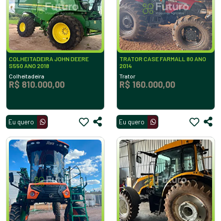
COLHEITADEIRA JOHN DEERE
TRATOR CASE FARMALL 80 ANO
S550 ANO 2018
2014
Colheitadeira
Trator
R$ 810.000,00
R$ 160.000,00
Eu quero
Eu quero