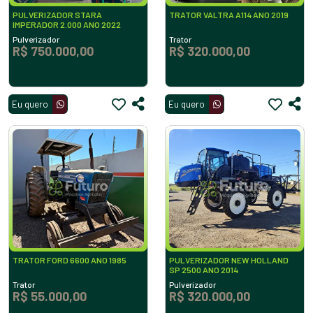
PULVERIZADOR STARA
TRATOR VALTRA A114 ANO 2019
IMPERADOR 2.000 ANO 2022
Pulverizador
Trator
R$ 750.000,00
R$ 320.000,00
Eu quero
Eu quero
TRATOR FORD 6600 ANO 1985
PULVERIZADOR NEW HOLLAND
SP 2500 ANO 2014
Trator
Pulverizador
R$ 55.000,00
R$ 320.000,00