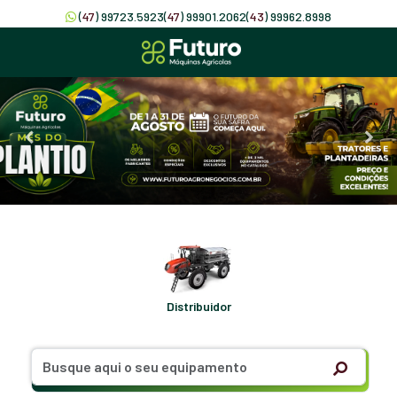
(
47
) 99723.5923
(
47
) 99901.2062
(
43
) 99962.8998
Distribuidor