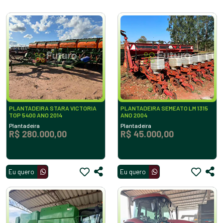
PLANTADEIRA STARA VICTORIA
PLANTADEIRA SEMEATO LM 1315
TOP 5400 ANO 2014
ANO 2004
Plantadeira
Plantadeira
R$ 280.000,00
R$ 45.000,00
Eu quero
Eu quero