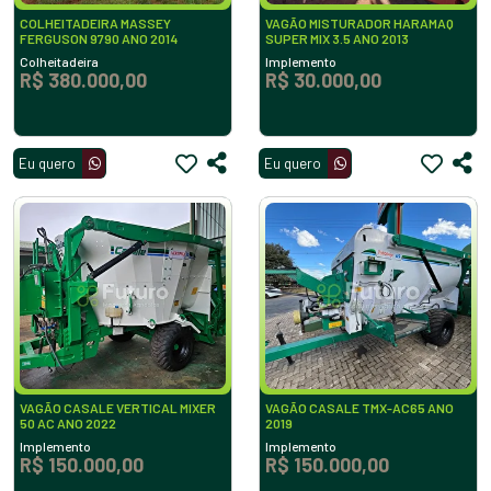
COLHEITADEIRA MASSEY
VAGÃO MISTURADOR HARAMAQ
FERGUSON 9790 ANO 2014
SUPER MIX 3.5 ANO 2013
Colheitadeira
Implemento
R$ 380.000,00
R$ 30.000,00
Eu quero
Eu quero
VAGÃO CASALE VERTICAL MIXER
VAGÃO CASALE TMX-AC65 ANO
50 AC ANO 2022
2019
Implemento
Implemento
R$ 150.000,00
R$ 150.000,00