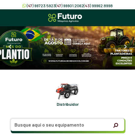
(
47
) 99723.5923
(
47
) 99901.2062
(
43
) 99962.8998
Distribuidor