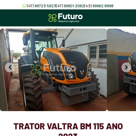
(
47
) 99723.5923
(
47
) 99901.2062
(
43
) 99962.8998
TRATOR VALTRA BM 115 ANO