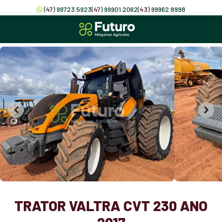
(
47
) 99723.5923
(
47
) 99901.2062
(
43
) 99962.8998
TRATOR VALTRA CVT 230 ANO