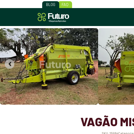
BLOG
FAQ
VAGÃO MI
SKU:
15984
Categoria