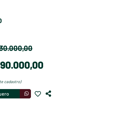
O
 130.000,00
$ 90.000,00
nte cadastro)
uero