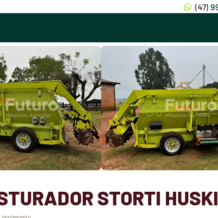
(
47
) 
STURADOR STORTI HUSKI
:
Implemento