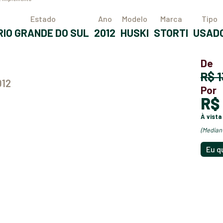
Estado
Ano
Modelo
Marca
Tipo
RIO GRANDE DO SUL
2012
HUSKI
STORTI
USAD
De
R$
012
Por
R
à vista
(media
Eu q