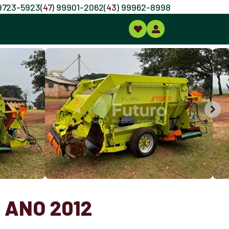
99723-5923
(
47
) 99901-2062
(
43
) 99962-8998
 ANO 2012